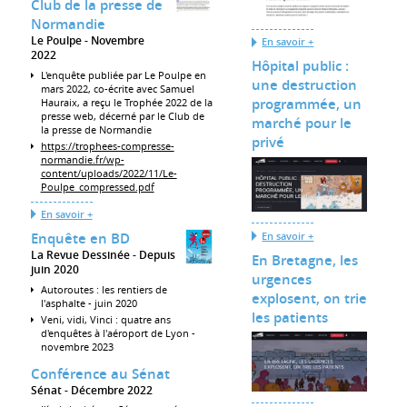
Club de la presse de
Normandie
Le Poulpe
Novembre
En savoir +
2022
Hôpital public :
L'enquête publiée par Le Poulpe en
une destruction
mars 2022, co-écrite avec Samuel
programmée, un
Hauraix, a reçu le Trophée 2022 de la
presse web, décerné par le Club de
marché pour le
la presse de Normandie
privé
https://trophees-compresse-
normandie.fr/wp-
content/uploads/2022/11/Le-
Poulpe_compressed.pdf
En savoir +
En savoir +
Enquête en BD
La Revue Dessinée
Depuis
En Bretagne, les
juin 2020
urgences
Autoroutes : les rentiers de
explosent, on trie
l'asphalte - juin 2020
les patients
Veni, vidi, Vinci : quatre ans
d'enquêtes à l'aéroport de Lyon -
novembre 2023
Conférence au Sénat
Sénat
Décembre 2022