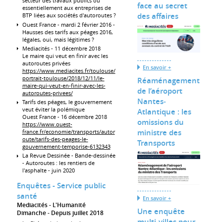
secteur des travaux publics ou
face au secret
essentiellement aux entreprises de
des affaires
BTP liées aux sociétés d'autoroutes ?
Ouest France - mardi 2 février 2016 -
Hausses des tarifs aux péages 2016,
légales, oui, mais légitimes ?
Mediacités - 11 décembre 2018
Le maire qui veut en finir avec les
autoroutes privées
En savoir +
https://www.mediacites.fr/toulouse/
portrait-toulouse/2018/12/11/le-
Réaménagement
maire-qui-veut-en-finir-avec-les-
de l’aéroport
autoroutes-privees/
Nantes‐
Tarifs des péages, le gouvernement
veut éviter la polémique
Atlantique : les
Ouest France - 16 décembre 2018
omissions du
https://www.ouest-
ministre des
france.fr/economie/transports/autor
oute/tarifs-des-peages-le-
Transports
gouvernement-temporise-6132343
La Revue Dessinée - Bande-dessinée
- Autoroutes : les rentiers de
l'asphalte - juin 2020
Enquêtes - Service public
santé
En savoir +
Mediacités - L'Humanité
Une enquête
Dimanche
Depuis juillet 2018
multi-villes pour