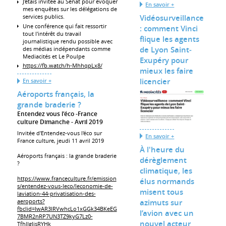
J'étais invitée au Sénat pour évoquer
En savoir +
mes enquêtes sur les délégations de
Vidéosurveillance
services publics.
Une conférence qui fait ressortir
: comment Vinci
tout l'intérêt du travail
flique les agents
journalistique rendu possible avec
de Lyon Saint‐
des médias indépendants comme
Mediacités et Le Poulpe
Exupéry pour
https://fb.watch/h-MhhqpLx8/
mieux les faire
licencier
En savoir +
Aéroports français, la
grande braderie ?
Entendez vous l'éco -France
culture Dimanche
Avril 2019
Invitée d'Entendez-vous l'éco sur
En savoir +
France culture, jeudi 11 avril 2019
À l'heure du
Aéroports français : la grande braderie
dérèglement
?
climatique, les
https://www.franceculture.fr/emission
élus normands
s/entendez-vous-leco/leconomie-de-
misent tous
laviation-44-privatisation-des-
aeroports?
azimuts sur
fbclid=IwAR3lRVwhcLo1xGGk34BKeEG
l’avion avec un
7BMR2nRP7UN3TZ9kyG7Lz0-
nouvel acteur
TfhlIgJjsRYHk