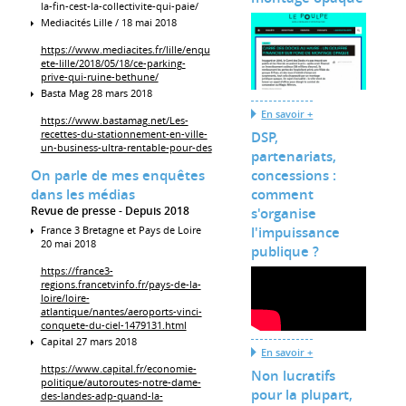
la-fin-cest-la-collectivite-qui-paie/
Mediacités Lille / 18 mai 2018
https://www.mediacites.fr/lille/enqu
ete-lille/2018/05/18/ce-parking-
prive-qui-ruine-bethune/
Basta Mag 28 mars 2018
En savoir +
https://www.bastamag.net/Les-
recettes-du-stationnement-en-ville-
DSP,
un-business-ultra-rentable-pour-des
partenariats,
On parle de mes enquêtes
concessions :
dans les médias
comment
Revue de presse
Depuis 2018
s'organise
France 3 Bretagne et Pays de Loire
l'impuissance
20 mai 2018
publique ?
https://france3-
regions.francetvinfo.fr/pays-de-la-
loire/loire-
atlantique/nantes/aeroports-vinci-
conquete-du-ciel-1479131.html
Capital 27 mars 2018
En savoir +
https://www.capital.fr/economie-
Non lucratifs
politique/autoroutes-notre-dame-
pour la plupart,
des-landes-adp-quand-la-