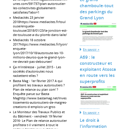
unes.com/591737/plan-autoroutier-
chamboule‐tout
les-collectivites-globalement-
des parkings du
satisfaites/?abo=1
Grand Lyon
Mediacités 23 janvier
2018https://www.mediacites.fr/toul
ouse/enquete-
toulouse/2018/01/23/la-jonction-est-
de-toulouse-a-du-plomb-dans-laile/
Mediacités 18 octobre
2017https://www.mediacites.fr/lyon/
enquete-
En savoir +
lyon/2017/10/18/autoroute-les-10-
A69 : le
millions-deuros-que-le-grand-lyon-
ne-devrait-pas-debourser/
constructeur et
Ça m'intéresse - juillet 2015 - Les
exploitant Atosca
sociétés d'autoroutes nous
en route vers les
rackettent-elles ?
superprofits
Basta Mag - 1er février 2017 A qui
profitent les travaux autoroutiers ?
Plan de relance ou plan com' ?
Enquête parue sur Basta
Maghttp://www.bastamag.net/Inves
tissements-autoroutiers-de-maigres-
creations-d-emplois-un-gros
Le Moniteur des Travaux Publics et
En savoir +
du Bâtiment - vendredi 19 février
Le droit à
2016- Le Plan de relance autoroutier
profitera t-il vraiment à tout le
l'information