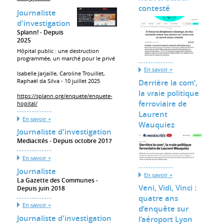
contesté
Journaliste
d'investigation
Splann!
Depuis
2025
Hôpital public : une destruction
programmée, un marché pour le privé
En savoir +
Isabelle Jarjaille, Caroline Trouillet,
Raphaël da Silva - 10 juillet 2025
Derrière la com’,
la vraie politique
https://splann.org/enquete/enquete-
ferroviaire de
hopital/
Laurent
En savoir +
Wauquiez
Journaliste d'investigation
Mediacités
Depuis octobre 2017
En savoir +
Journaliste
En savoir +
La Gazette des Communes
Veni, Vidi, Vinci :
Depuis juin 2018
quatre ans
En savoir +
d’enquête sur
Journaliste d'investigation
l’aéroport Lyon