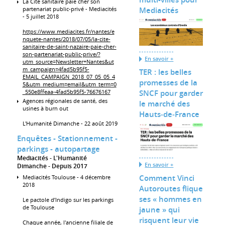
La Cité sanitaire paie cher son
Mediacités
partenariat public-privé - Mediacités
- 5 juillet 2018
https://www.mediacites.fr/nantes/e
nquete-nantes/2018/07/05/la-cite-
sanitaire-de-saint-nazaire-paie-cher-
son-partenariat-public-prive/?
En savoir +
utm_source=Newsletter+Nantes&ut
m_campaign=4fad5b95f5-
TER : les belles
EMAIL_CAMPAIGN_2018_07_05_05_4
promesses de la
5&utm_medium=email&utm_term=0
_550e8ffeaa-4fad5b95f5-76676167
SNCF pour garder
Agences régionales de santé, des
le marché des
usines à burn out
Hauts‐de‐France
L'Humanité Dimanche - 22 août 2019
Enquêtes - Stationnement -
parkings - autopartage
Mediacités - L'Humanité
En savoir +
Dimanche
Depuis 2017
Comment Vinci
Mediacités Toulouse - 4 décembre
2018
Autoroutes flique
ses « hommes en
Le pactole d’Indigo sur les parkings
de Toulouse
jaune » qui
risquent leur vie
Chaque année, l'ancienne filiale de