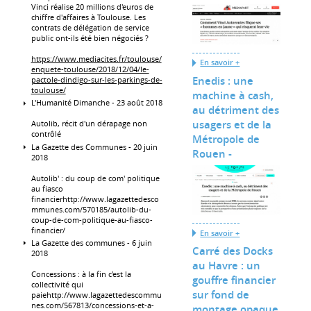
Vinci réalise 20 millions d'euros de
chiffre d'affaires à Toulouse. Les
contrats de délégation de service
public ont-ils été bien négociés ?
https://www.mediacites.fr/toulouse/
En savoir +
enquete-toulouse/2018/12/04/le-
Enedis : une
pactole-dindigo-sur-les-parkings-de-
toulouse/
machine à cash,
L'Humanité Dimanche - 23 août 2018
au détriment des
usagers et de la
Autolib, récit d'un dérapage non
contrôlé
Métropole de
La Gazette des Communes - 20 juin
Rouen -
2018
Autolib' : du coup de com' politique
au fiasco
financierhttp://www.lagazettedesco
mmunes.com/570185/autolib-du-
coup-de-com-politique-au-fiasco-
financier/
En savoir +
La Gazette des communes - 6 juin
Carré des Docks
2018
au Havre : un
Concessions : à la fin c'est la
gouffre financier
collectivité qui
sur fond de
paiehttp://www.lagazettedescommu
nes.com/567813/concessions-et-a-
montage opaque