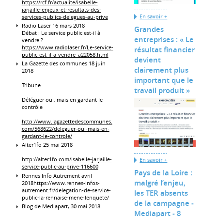
https://rcf.fr/actualite/isabelle-
jarjaille-enjeux-et-resultats-des-
En savoir +
services-publics-delegues-au-prive
Radio Laser 16 mars 2018
Grandes
Débat : Le service public est-il à
entreprises : « Le
vendre ?
https://www.radiolaser.fr/Le-service-
résultat financier
public-est-il-a-vendre_a22058.html
devient
La Gazette des communes 18 juin
clairement plus
2018
important que le
Tribune
travail produit »
Déléguer oui, mais en gardant le
contrôle
http://www.lagazettedescommunes.
com/568622/deleguer-oui-mais-en-
gardant-le-controle/
Alter1fo 25 mai 2018
http://alter1fo.com/isabelle-jarjaille-
En savoir +
service-public-au-prive-116600
Pays de la Loire :
Rennes Info Autrement avril
malgré l’enjeu,
2018https://www.rennes-infos-
autrement.fr/delegation-de-service-
les TER absents
public-la-rennaise-mene-lenquete/
de la campagne -
Blog de Mediapart, 30 mai 2018
Mediapart - 8