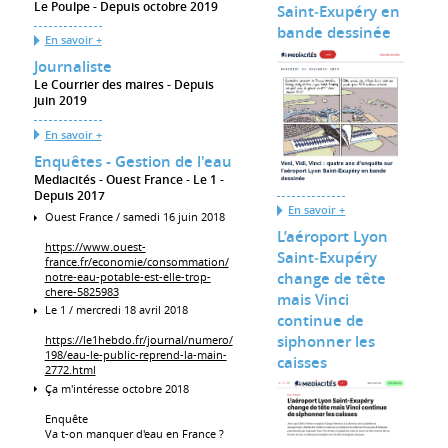
Le Poulpe
Depuis octobre 2019
Saint‐Exupéry en
bande dessinée
En savoir +
Journaliste
Le Courrier des maires
Depuis
juin 2019
En savoir +
Enquêtes - Gestion de l'eau
Mediacités - Ouest France - Le 1
Depuis 2017
En savoir +
Ouest France / samedi 16 juin 2018
L’aéroport Lyon
https://www.ouest-
Saint‐Exupéry
france.fr/economie/consommation/
change de tête
notre-eau-potable-est-elle-trop-
chere-5825983
mais Vinci
Le 1 / mercredi 18 avril 2018
continue de
siphonner les
https://le1hebdo.fr/journal/numero/
198/eau-le-public-reprend-la-main-
caisses
2772.html
Ça m'intéresse octobre 2018
Enquête
Va t-on manquer d'eau en France ?