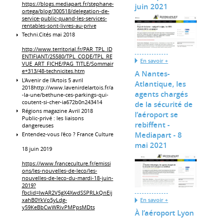
https://blogs.mediapart.fr/stephane-
juin 2021
ortega/blog/300518/delegation-de-
service-public-quand-les-services-
rentables-sont-livres-au-prive
Techni.Cités mai 2018
http://www.territorial.fr/PAR_TPL_ID
ENTIFIANT/25580/TPL_CODE/TPL_RE
En savoir +
VUE_ART_FICHE/PAG_TITLE/Sommair
e+313/48-technicites.htm
A Nantes-
L'Avenir de l'Artois 5 avril
Atlantique, les
2018http://www.lavenirdelartois.fr/a
agents chargés
-la-une/bethune-ces-parkings-qui-
coutent-si-cher-ia672b0n243414
de la sécurité de
Régions magazine Avril 2018
l’aéroport se
Public-privé : les liaisons
rebiffent -
dangereuses
Mediapart - 8
Entendez-vous l'éco ? France Culture
mai 2021
18 juin 2019
https://www.franceculture.fr/emissi
ons/les-nouvelles-de-leco/les-
nouvelles-de-leco-du-mardi-18-juin-
2019?
fbclid=IwAR2V5gX4XwdSSPRLkQnEij
xahB0YkVo5yLdg-
En savoir +
y59KeBbCwWRivPMPpsMDts
À l’aéroport Lyon