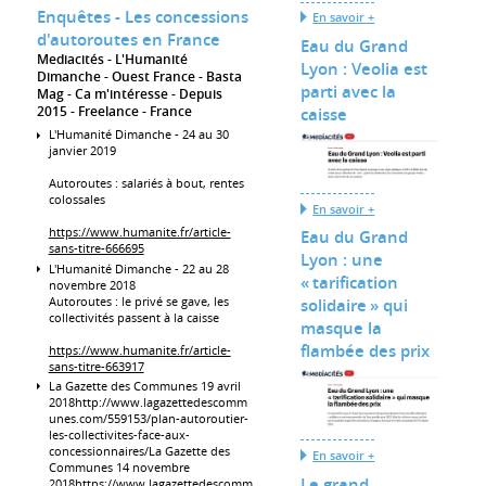
Enquêtes - Les concessions
En savoir +
d'autoroutes en France
Eau du Grand
Mediacités - L'Humanité
Lyon : Veolia est
Dimanche - Ouest France - Basta
parti avec la
Mag - Ca m'intéresse
Depuis
2015
Freelance
France
caisse
L'Humanité Dimanche - 24 au 30
janvier 2019
Autoroutes : salariés à bout, rentes
colossales
En savoir +
https://www.humanite.fr/article-
Eau du Grand
sans-titre-666695
Lyon : une
L'Humanité Dimanche - 22 au 28
« tarification
novembre 2018
Autoroutes : le privé se gave, les
solidaire » qui
collectivités passent à la caisse
masque la
flambée des prix
https://www.humanite.fr/article-
sans-titre-663917
La Gazette des Communes 19 avril
2018http://www.lagazettedescomm
unes.com/559153/plan-autoroutier-
les-collectivites-face-aux-
concessionnaires/La Gazette des
En savoir +
Communes 14 novembre
Le grand
2018https://www.lagazettedescomm