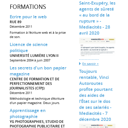
Saint-Exupéry, les
FORMATIONS
agents de sûreté
« au bord de la
Ecrire pour le web
rupture » -
RUE 89
Mediacités - 28
Décembre 2011
avril 2020
Formation à l'écriture web et à la prise
de son.
Licence de science
politique
UNIVERSITÉ LUMIÈRE LYON II
Septembre 2004 à juin 2007
En savoir +
Les secrets d'un bon papier
Toujours
magazine
rentable, Vinci
CENTRE DE FORMATION ET DE
Autoroutes
PERFECTIONNEMENT DES
JOURNALISTES (CFPJ)
profite pourtant
Décembre 2011
des aides de
Méthodologie et technique d'écriture
l’État sur le dos
d'un papier magazine. Deux jours.
de ses salariés -
Apprentissage en
Mediacités - 7
photographie
décembre 2020
YG PHOTOGRAPHIES, STUDIO DE
PHOTOGRAPHIE PUBLICITAIRE ET