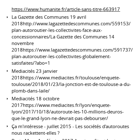
https://www.humanite.fr/article-sans-titre-663917
La Gazette des Communes 19 avril
2018http://www.lagazettedescommunes.com/559153/
plan-autoroutier-les-collectivites-face-aux-
concessionnaires/La Gazette des Communes 14
novembre
2018https://www.lagazettedescommunes.com/591737/
plan-autoroutier-les-collectivites-globalement-
satisfaites/?abo=1
Mediacités 23 janvier
2018https://www.mediacites.fr/toulouse/enquete-
toulouse/2018/01/23/la-jonction-est-de-toulouse-a-du-
plomb-dans-laile/
Mediacités 18 octobre
2017https://www.mediacites.fr/lyon/enquete-
lyon/2017/10/18/autoroute-les-10-millions-deuros-
que-le-grand-lyon-ne-devrait-pas-debourser/
Ça m'intéresse - juillet 2015 - Les sociétés d'autoroutes
nous rackettent-elles ?