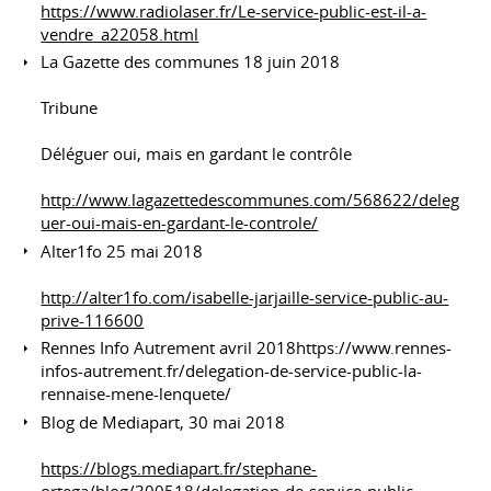
https://www.radiolaser.fr/Le-service-public-est-il-a-
vendre_a22058.html
La Gazette des communes 18 juin 2018
Tribune
Déléguer oui, mais en gardant le contrôle
http://www.lagazettedescommunes.com/568622/deleg
uer-oui-mais-en-gardant-le-controle/
Alter1fo 25 mai 2018
http://alter1fo.com/isabelle-jarjaille-service-public-au-
prive-116600
Rennes Info Autrement avril 2018https://www.rennes-
infos-autrement.fr/delegation-de-service-public-la-
rennaise-mene-lenquete/
Blog de Mediapart, 30 mai 2018
https://blogs.mediapart.fr/stephane-
ortega/blog/300518/delegation-de-service-public-