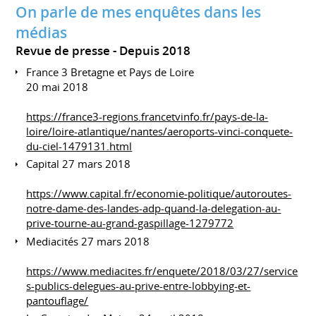
On parle de mes enquêtes dans les
médias
Revue de presse
Depuis 2018
France 3 Bretagne et Pays de Loire
20 mai 2018
https://france3-regions.francetvinfo.fr/pays-de-la-
loire/loire-atlantique/nantes/aeroports-vinci-conquete-
du-ciel-1479131.html
Capital 27 mars 2018
https://www.capital.fr/economie-politique/autoroutes-
notre-dame-des-landes-adp-quand-la-delegation-au-
prive-tourne-au-grand-gaspillage-1279772
Mediacités 27 mars 2018
https://www.mediacites.fr/enquete/2018/03/27/service
s-publics-delegues-au-prive-entre-lobbying-et-
pantouflage/