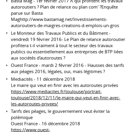
Basta Mag - 1er février 2017 A qui profitent les travaux
autoroutiers ? Plan de relance ou plan com' ?Enquête
parue sur Basta
Maghttp://www.bastamag.net/Investissements-
autoroutiers-de-maigres-creations-d-emplois-un-gros
Le Moniteur des Travaux Publics et du Bâtiment -
vendredi 19 février 2016- Le Plan de relance autoroutier
profitera t-il vraiment à tout le secteur des travaux
publics ou essentiellement aux entreprises de BTP liées
aux sociétés d'autoroutes ?
Ouest France - mardi 2 février 2016 - Hausses des tarifs
aux péages 2016, légales, oui, mais légitimes ?
Mediacités - 11 décembre 2018
Le maire qui veut en finir avec les autoroutes privées
https://www.mediacites.fr/toulouse/portrait-
toulouse/2018/12/11/le-maire-qui-veut-en-finir-avec-
les-autoroutes-privees/
Tarifs des péages, le gouvernement veut éviter la
polémique
Ouest France - 16 décembre 2018
https://www.ouest-