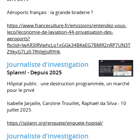
Aéroports français : la grande braderie ?
https://www.franceculture.fr/emissions/entendez-vous-
leco/leconomie-de-laviation-44-privatisation-des-
aeroports?
fbclid=IwAR3lRVwhcLo1xGGk34BKeEG7BMR2nRP7UN3T
Z9kyG7Lz0-TfhlIgJjsRYHk
Journaliste d'investigation
Splann!
Depuis 2025
Hôpital public : une destruction programmée, un marché
pour le privé
Isabelle Jarjaille, Caroline Trouillet, Raphaël da Silva - 10
juillet 2025
https://splann.org/enquete/enquete-hopital/
Journaliste d'investigation