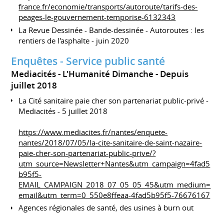
france.fr/economie/transports/autoroute/tarifs-des-
peages-le-gouvernement-temporise-6132343
La Revue Dessinée - Bande-dessinée - Autoroutes : les
rentiers de l'asphalte - juin 2020
Enquêtes - Service public santé
Mediacités - L'Humanité Dimanche
Depuis
juillet 2018
La Cité sanitaire paie cher son partenariat public-privé -
Mediacités - 5 juillet 2018
https://www.mediacites.fr/nantes/enquete-
nantes/2018/07/05/la-cite-sanitaire-de-saint-nazaire-
paie-cher-son-partenariat-public-prive/?
utm_source=Newsletter+Nantes&utm_campaign=4fad5
b95f5-
EMAIL_CAMPAIGN_2018_07_05_05_45&utm_medium=
email&utm_term=0_550e8ffeaa-4fad5b95f5-76676167
Agences régionales de santé, des usines à burn out