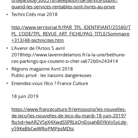
quand-les-services-rentables-sont-livres-au-prive
Techni.Cités mai 2018
http://www.territorial.fr/PAR_TPL_IDENTIFIANT/25580/T
PL_CODE/TPL_REVUE_ART_FICHE/PAG_TITLE/Sommaire
+313/48-technicites.htm
L'Avenir de l'Artois 5 avril
2018http://www.lavenirdelartois.fr/a-la-une/bethune-
ces-parkings-qui-coutent-si-cher-ia672b0n243414
Régions magazine Avril 2018
Public-privé : les liaisons dangereuses
Entendez-vous l'éco ? France Culture
18 juin 2019
https://www.franceculture.fr/emissions/les-nouvelles-
de-leco/les-nouvelles-de-leco-du-mardi-18-juin-2019?
fbclid=IwAR2V5gX4XwdSSPRLkQnEijxahB0YkVo5yLdg-
y59KeBbCwWRivPMPpsMDts