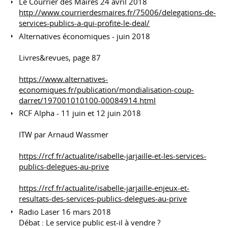
Le Courrier des Maires 24 avril 2018
http://www.courrierdesmaires.fr/75006/delegations-de-
services-publics-a-qui-profite-le-deal/
Alternatives économiques - juin 2018
Livres&revues, page 87
https://www.alternatives-
economiques.fr/publication/mondialisation-coup-
darret/197001010100-00084914.html
RCF Alpha - 11 juin et 12 juin 2018
ITW par Arnaud Wassmer
https://rcf.fr/actualite/isabelle-jarjaille-et-les-services-
publics-delegues-au-prive
https://rcf.fr/actualite/isabelle-jarjaille-enjeux-et-
resultats-des-services-publics-delegues-au-prive
Radio Laser 16 mars 2018
Débat : Le service public est-il à vendre ?