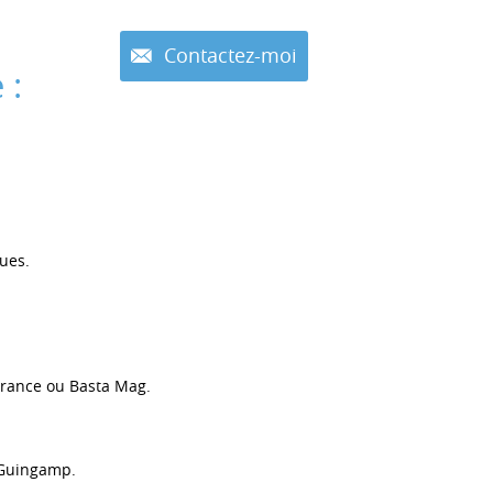
Contactez-moi
 :
ques.
France ou Basta Mag.
e Guingamp.