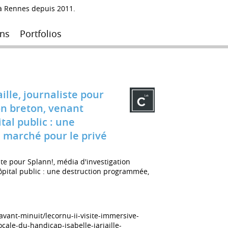
 à Rennes depuis 2011.
ns
Portfolios
ille, journaliste pour
on breton, venant
al public : une
 marché pour le privé
iste pour Splann!, média d'investigation
pital public : une destruction programmée,
avant-minuit/lecornu-ii-visite-immersive-
ale-du-handicap-isabelle-jarjaille-