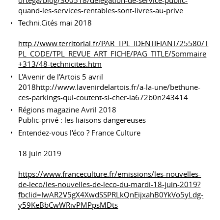
quand-les-services-rentables-sont-livres-au-prive
Techni.Cités mai 2018
http://www.territorial.fr/PAR_TPL_IDENTIFIANT/25580/T
PL_CODE/TPL_REVUE_ART_FICHE/PAG_TITLE/Sommaire
+313/48-technicites.htm
L'Avenir de l'Artois 5 avril
2018http://www.lavenirdelartois.fr/a-la-une/bethune-
ces-parkings-qui-coutent-si-cher-ia672b0n243414
Régions magazine Avril 2018
Public-privé : les liaisons dangereuses
Entendez-vous l'éco ? France Culture
18 juin 2019
https://www.franceculture.fr/emissions/les-nouvelles-
de-leco/les-nouvelles-de-leco-du-mardi-18-juin-2019?
fbclid=IwAR2V5gX4XwdSSPRLkQnEijxahB0YkVo5yLdg-
y59KeBbCwWRivPMPpsMDts