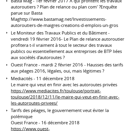
Basta Mag - 1er février 2017 A qui profitent les travaux
autoroutiers ? Plan de relance ou plan com' ?Enquête
parue sur Basta
Maghttp://www.bastamag.net/Investissements-
autoroutiers-de-maigres-creations-d-emplois-un-gros
Le Moniteur des Travaux Publics et du Bâtiment -
vendredi 19 février 2016- Le Plan de relance autoroutier
profitera t-il vraiment à tout le secteur des travaux
publics ou essentiellement aux entreprises de BTP liées
aux sociétés d'autoroutes ?
Ouest France - mardi 2 février 2016 - Hausses des tarifs
aux péages 2016, légales, oui, mais légitimes ?
Mediacités - 11 décembre 2018
Le maire qui veut en finir avec les autoroutes privées
https://www.mediacites.fr/toulouse/portrait-
toulouse/2018/12/11/le-maire-qui-veut-en-finir-avec-
les-autoroutes-privees/
Tarifs des péages, le gouvernement veut éviter la
polémique
Ouest France - 16 décembre 2018
https://www.ouest-