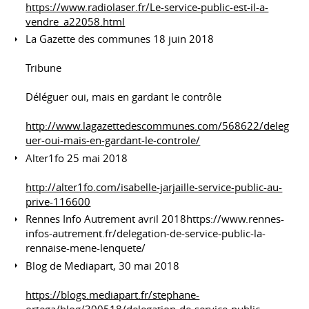
https://www.radiolaser.fr/Le-service-public-est-il-a-
vendre_a22058.html
La Gazette des communes 18 juin 2018
Tribune
Déléguer oui, mais en gardant le contrôle
http://www.lagazettedescommunes.com/568622/deleg
uer-oui-mais-en-gardant-le-controle/
Alter1fo 25 mai 2018
http://alter1fo.com/isabelle-jarjaille-service-public-au-
prive-116600
Rennes Info Autrement avril 2018https://www.rennes-
infos-autrement.fr/delegation-de-service-public-la-
rennaise-mene-lenquete/
Blog de Mediapart, 30 mai 2018
https://blogs.mediapart.fr/stephane-
ortega/blog/300518/delegation-de-service-public-