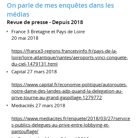
On parle de mes enquêtes dans les
médias
Revue de presse
Depuis 2018
France 3 Bretagne et Pays de Loire
20 mai 2018
https://france3-regions.francetvinfo.fr/pays-de-la-
loire/loire-atlantique/nantes/aeroports-vinci-conquete-
du-ciel-1479131.html
Capital 27 mars 2018
https://www.capital.fr/economie-politique/autoroutes-
notre-dame-des-landes-adp-quand-la-delegation-au-
prive-tourne-au-grand-gaspillage-1279772
Mediacités 27 mars 2018
https://www.mediacites.fr/enquete/2018/03/27/service
s-publics-delegues-au-prive-entre-lobbying-et-
pantouflage/