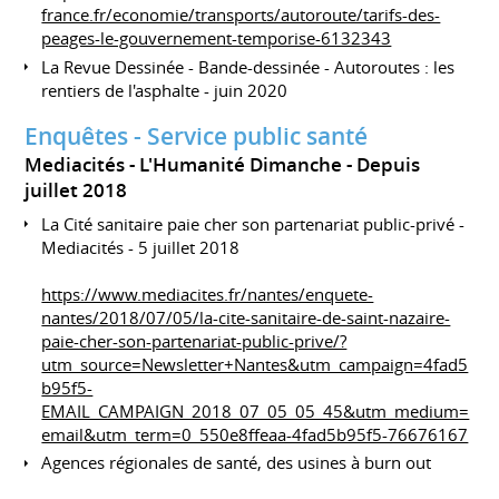
france.fr/economie/transports/autoroute/tarifs-des-
peages-le-gouvernement-temporise-6132343
La Revue Dessinée - Bande-dessinée - Autoroutes : les
rentiers de l'asphalte - juin 2020
Enquêtes - Service public santé
Mediacités - L'Humanité Dimanche
Depuis
juillet 2018
La Cité sanitaire paie cher son partenariat public-privé -
Mediacités - 5 juillet 2018
https://www.mediacites.fr/nantes/enquete-
nantes/2018/07/05/la-cite-sanitaire-de-saint-nazaire-
paie-cher-son-partenariat-public-prive/?
utm_source=Newsletter+Nantes&utm_campaign=4fad5
b95f5-
EMAIL_CAMPAIGN_2018_07_05_05_45&utm_medium=
email&utm_term=0_550e8ffeaa-4fad5b95f5-76676167
Agences régionales de santé, des usines à burn out