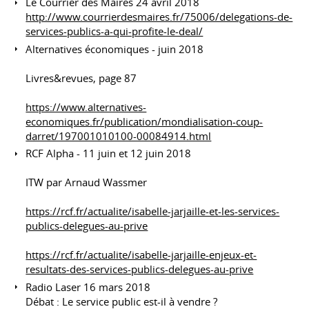
Le Courrier des Maires 24 avril 2018
http://www.courrierdesmaires.fr/75006/delegations-de-
services-publics-a-qui-profite-le-deal/
Alternatives économiques - juin 2018
Livres&revues, page 87
https://www.alternatives-
economiques.fr/publication/mondialisation-coup-
darret/197001010100-00084914.html
RCF Alpha - 11 juin et 12 juin 2018
ITW par Arnaud Wassmer
https://rcf.fr/actualite/isabelle-jarjaille-et-les-services-
publics-delegues-au-prive
https://rcf.fr/actualite/isabelle-jarjaille-enjeux-et-
resultats-des-services-publics-delegues-au-prive
Radio Laser 16 mars 2018
Débat : Le service public est-il à vendre ?