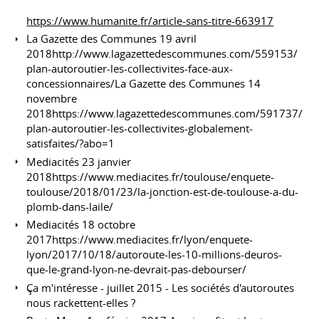
https://www.humanite.fr/article-sans-titre-663917
La Gazette des Communes 19 avril
2018http://www.lagazettedescommunes.com/559153/
plan-autoroutier-les-collectivites-face-aux-
concessionnaires/La Gazette des Communes 14
novembre
2018https://www.lagazettedescommunes.com/591737/
plan-autoroutier-les-collectivites-globalement-
satisfaites/?abo=1
Mediacités 23 janvier
2018https://www.mediacites.fr/toulouse/enquete-
toulouse/2018/01/23/la-jonction-est-de-toulouse-a-du-
plomb-dans-laile/
Mediacités 18 octobre
2017https://www.mediacites.fr/lyon/enquete-
lyon/2017/10/18/autoroute-les-10-millions-deuros-
que-le-grand-lyon-ne-devrait-pas-debourser/
Ça m'intéresse - juillet 2015 - Les sociétés d'autoroutes
nous rackettent-elles ?