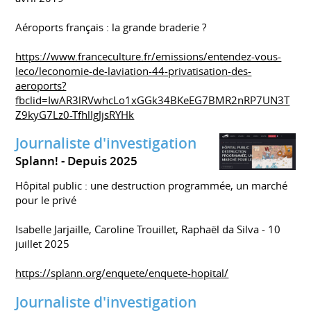
Aéroports français : la grande braderie ?
https://www.franceculture.fr/emissions/entendez-vous-
leco/leconomie-de-laviation-44-privatisation-des-
aeroports?
fbclid=IwAR3lRVwhcLo1xGGk34BKeEG7BMR2nRP7UN3T
Z9kyG7Lz0-TfhlIgJjsRYHk
Journaliste d'investigation
Splann!
Depuis 2025
Hôpital public : une destruction programmée, un marché
pour le privé
Isabelle Jarjaille, Caroline Trouillet, Raphaël da Silva - 10
juillet 2025
https://splann.org/enquete/enquete-hopital/
Journaliste d'investigation