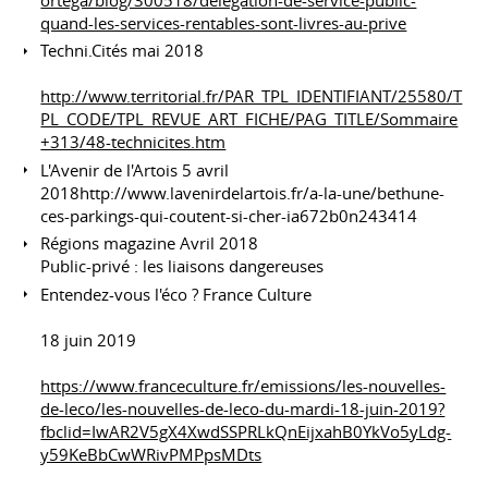
quand-les-services-rentables-sont-livres-au-prive
Techni.Cités mai 2018
http://www.territorial.fr/PAR_TPL_IDENTIFIANT/25580/T
PL_CODE/TPL_REVUE_ART_FICHE/PAG_TITLE/Sommaire
+313/48-technicites.htm
L'Avenir de l'Artois 5 avril
2018http://www.lavenirdelartois.fr/a-la-une/bethune-
ces-parkings-qui-coutent-si-cher-ia672b0n243414
Régions magazine Avril 2018
Public-privé : les liaisons dangereuses
Entendez-vous l'éco ? France Culture
18 juin 2019
https://www.franceculture.fr/emissions/les-nouvelles-
de-leco/les-nouvelles-de-leco-du-mardi-18-juin-2019?
fbclid=IwAR2V5gX4XwdSSPRLkQnEijxahB0YkVo5yLdg-
y59KeBbCwWRivPMPpsMDts