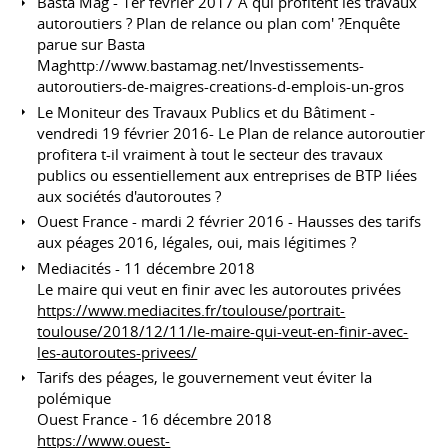
Basta Mag - 1er février 2017 A qui profitent les travaux
autoroutiers ? Plan de relance ou plan com' ?Enquête
parue sur Basta
Maghttp://www.bastamag.net/Investissements-
autoroutiers-de-maigres-creations-d-emplois-un-gros
Le Moniteur des Travaux Publics et du Bâtiment -
vendredi 19 février 2016- Le Plan de relance autoroutier
profitera t-il vraiment à tout le secteur des travaux
publics ou essentiellement aux entreprises de BTP liées
aux sociétés d'autoroutes ?
Ouest France - mardi 2 février 2016 - Hausses des tarifs
aux péages 2016, légales, oui, mais légitimes ?
Mediacités - 11 décembre 2018
Le maire qui veut en finir avec les autoroutes privées
https://www.mediacites.fr/toulouse/portrait-
toulouse/2018/12/11/le-maire-qui-veut-en-finir-avec-
les-autoroutes-privees/
Tarifs des péages, le gouvernement veut éviter la
polémique
Ouest France - 16 décembre 2018
https://www.ouest-