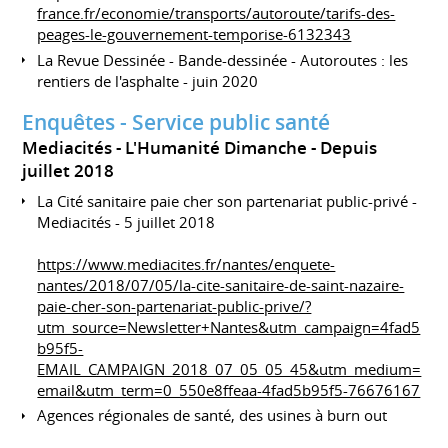
france.fr/economie/transports/autoroute/tarifs-des-
peages-le-gouvernement-temporise-6132343
La Revue Dessinée - Bande-dessinée - Autoroutes : les
rentiers de l'asphalte - juin 2020
Enquêtes - Service public santé
Mediacités - L'Humanité Dimanche
Depuis
juillet 2018
La Cité sanitaire paie cher son partenariat public-privé -
Mediacités - 5 juillet 2018
https://www.mediacites.fr/nantes/enquete-
nantes/2018/07/05/la-cite-sanitaire-de-saint-nazaire-
paie-cher-son-partenariat-public-prive/?
utm_source=Newsletter+Nantes&utm_campaign=4fad5
b95f5-
EMAIL_CAMPAIGN_2018_07_05_05_45&utm_medium=
email&utm_term=0_550e8ffeaa-4fad5b95f5-76676167
Agences régionales de santé, des usines à burn out