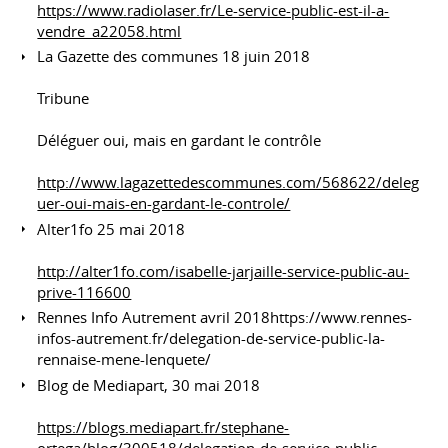
https://www.radiolaser.fr/Le-service-public-est-il-a-
vendre_a22058.html
La Gazette des communes 18 juin 2018
Tribune
Déléguer oui, mais en gardant le contrôle
http://www.lagazettedescommunes.com/568622/deleg
uer-oui-mais-en-gardant-le-controle/
Alter1fo 25 mai 2018
http://alter1fo.com/isabelle-jarjaille-service-public-au-
prive-116600
Rennes Info Autrement avril 2018https://www.rennes-
infos-autrement.fr/delegation-de-service-public-la-
rennaise-mene-lenquete/
Blog de Mediapart, 30 mai 2018
https://blogs.mediapart.fr/stephane-
ortega/blog/300518/delegation-de-service-public-