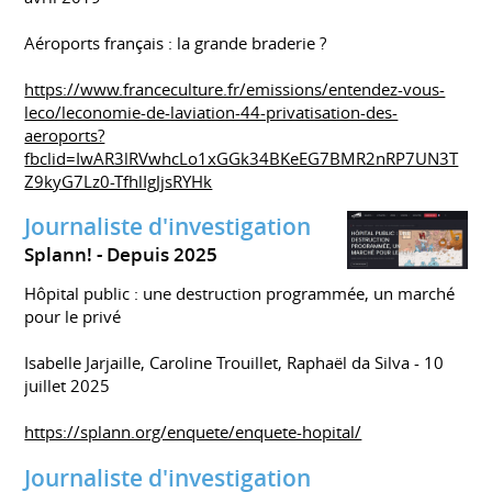
Aéroports français : la grande braderie ?
https://www.franceculture.fr/emissions/entendez-vous-
leco/leconomie-de-laviation-44-privatisation-des-
aeroports?
fbclid=IwAR3lRVwhcLo1xGGk34BKeEG7BMR2nRP7UN3T
Z9kyG7Lz0-TfhlIgJjsRYHk
Journaliste d'investigation
Splann!
Depuis 2025
Hôpital public : une destruction programmée, un marché
pour le privé
Isabelle Jarjaille, Caroline Trouillet, Raphaël da Silva - 10
juillet 2025
https://splann.org/enquete/enquete-hopital/
Journaliste d'investigation