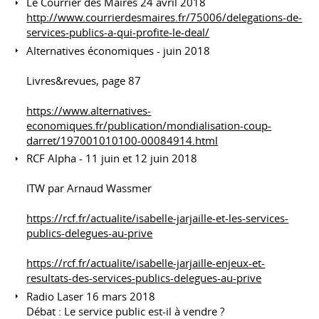
Le Courrier des Maires 24 avril 2018
http://www.courrierdesmaires.fr/75006/delegations-de-
services-publics-a-qui-profite-le-deal/
Alternatives économiques - juin 2018
Livres&revues, page 87
https://www.alternatives-
economiques.fr/publication/mondialisation-coup-
darret/197001010100-00084914.html
RCF Alpha - 11 juin et 12 juin 2018
ITW par Arnaud Wassmer
https://rcf.fr/actualite/isabelle-jarjaille-et-les-services-
publics-delegues-au-prive
https://rcf.fr/actualite/isabelle-jarjaille-enjeux-et-
resultats-des-services-publics-delegues-au-prive
Radio Laser 16 mars 2018
Débat : Le service public est-il à vendre ?