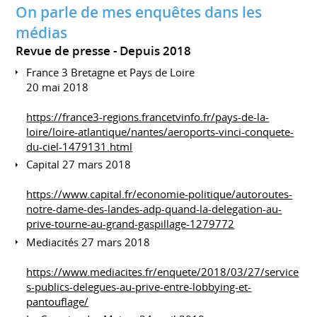
On parle de mes enquêtes dans les
médias
Revue de presse
Depuis 2018
France 3 Bretagne et Pays de Loire
20 mai 2018
https://france3-regions.francetvinfo.fr/pays-de-la-
loire/loire-atlantique/nantes/aeroports-vinci-conquete-
du-ciel-1479131.html
Capital 27 mars 2018
https://www.capital.fr/economie-politique/autoroutes-
notre-dame-des-landes-adp-quand-la-delegation-au-
prive-tourne-au-grand-gaspillage-1279772
Mediacités 27 mars 2018
https://www.mediacites.fr/enquete/2018/03/27/service
s-publics-delegues-au-prive-entre-lobbying-et-
pantouflage/