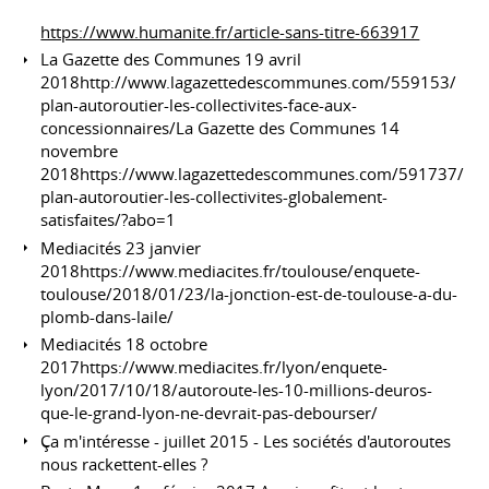
https://www.humanite.fr/article-sans-titre-663917
La Gazette des Communes 19 avril
2018http://www.lagazettedescommunes.com/559153/
plan-autoroutier-les-collectivites-face-aux-
concessionnaires/La Gazette des Communes 14
novembre
2018https://www.lagazettedescommunes.com/591737/
plan-autoroutier-les-collectivites-globalement-
satisfaites/?abo=1
Mediacités 23 janvier
2018https://www.mediacites.fr/toulouse/enquete-
toulouse/2018/01/23/la-jonction-est-de-toulouse-a-du-
plomb-dans-laile/
Mediacités 18 octobre
2017https://www.mediacites.fr/lyon/enquete-
lyon/2017/10/18/autoroute-les-10-millions-deuros-
que-le-grand-lyon-ne-devrait-pas-debourser/
Ça m'intéresse - juillet 2015 - Les sociétés d'autoroutes
nous rackettent-elles ?