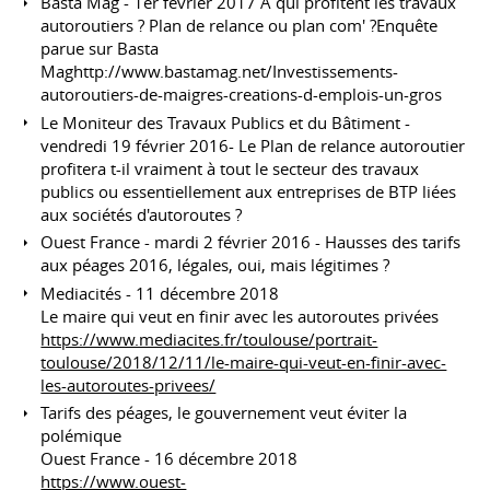
Basta Mag - 1er février 2017 A qui profitent les travaux
autoroutiers ? Plan de relance ou plan com' ?Enquête
parue sur Basta
Maghttp://www.bastamag.net/Investissements-
autoroutiers-de-maigres-creations-d-emplois-un-gros
Le Moniteur des Travaux Publics et du Bâtiment -
vendredi 19 février 2016- Le Plan de relance autoroutier
profitera t-il vraiment à tout le secteur des travaux
publics ou essentiellement aux entreprises de BTP liées
aux sociétés d'autoroutes ?
Ouest France - mardi 2 février 2016 - Hausses des tarifs
aux péages 2016, légales, oui, mais légitimes ?
Mediacités - 11 décembre 2018
Le maire qui veut en finir avec les autoroutes privées
https://www.mediacites.fr/toulouse/portrait-
toulouse/2018/12/11/le-maire-qui-veut-en-finir-avec-
les-autoroutes-privees/
Tarifs des péages, le gouvernement veut éviter la
polémique
Ouest France - 16 décembre 2018
https://www.ouest-