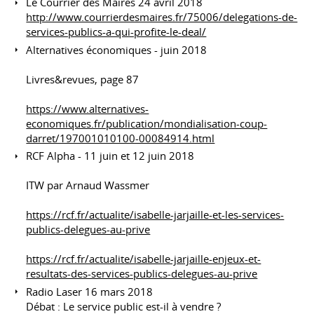
Le Courrier des Maires 24 avril 2018
http://www.courrierdesmaires.fr/75006/delegations-de-
services-publics-a-qui-profite-le-deal/
Alternatives économiques - juin 2018
Livres&revues, page 87
https://www.alternatives-
economiques.fr/publication/mondialisation-coup-
darret/197001010100-00084914.html
RCF Alpha - 11 juin et 12 juin 2018
ITW par Arnaud Wassmer
https://rcf.fr/actualite/isabelle-jarjaille-et-les-services-
publics-delegues-au-prive
https://rcf.fr/actualite/isabelle-jarjaille-enjeux-et-
resultats-des-services-publics-delegues-au-prive
Radio Laser 16 mars 2018
Débat : Le service public est-il à vendre ?