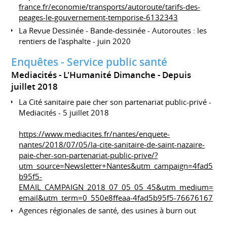
france.fr/economie/transports/autoroute/tarifs-des-
peages-le-gouvernement-temporise-6132343
La Revue Dessinée - Bande-dessinée - Autoroutes : les
rentiers de l'asphalte - juin 2020
Enquêtes - Service public santé
Mediacités - L'Humanité Dimanche
Depuis
juillet 2018
La Cité sanitaire paie cher son partenariat public-privé -
Mediacités - 5 juillet 2018
https://www.mediacites.fr/nantes/enquete-
nantes/2018/07/05/la-cite-sanitaire-de-saint-nazaire-
paie-cher-son-partenariat-public-prive/?
utm_source=Newsletter+Nantes&utm_campaign=4fad5
b95f5-
EMAIL_CAMPAIGN_2018_07_05_05_45&utm_medium=
email&utm_term=0_550e8ffeaa-4fad5b95f5-76676167
Agences régionales de santé, des usines à burn out