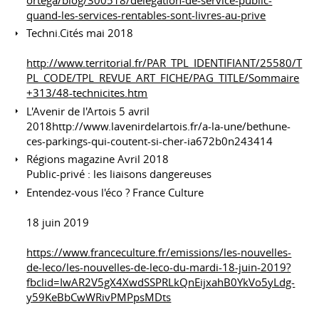
quand-les-services-rentables-sont-livres-au-prive
Techni.Cités mai 2018
http://www.territorial.fr/PAR_TPL_IDENTIFIANT/25580/T
PL_CODE/TPL_REVUE_ART_FICHE/PAG_TITLE/Sommaire
+313/48-technicites.htm
L'Avenir de l'Artois 5 avril
2018http://www.lavenirdelartois.fr/a-la-une/bethune-
ces-parkings-qui-coutent-si-cher-ia672b0n243414
Régions magazine Avril 2018
Public-privé : les liaisons dangereuses
Entendez-vous l'éco ? France Culture
18 juin 2019
https://www.franceculture.fr/emissions/les-nouvelles-
de-leco/les-nouvelles-de-leco-du-mardi-18-juin-2019?
fbclid=IwAR2V5gX4XwdSSPRLkQnEijxahB0YkVo5yLdg-
y59KeBbCwWRivPMPpsMDts