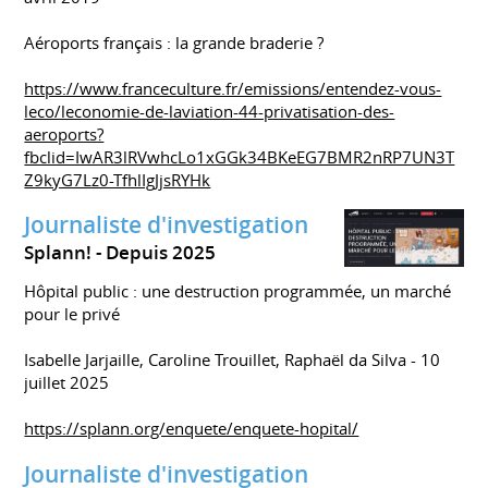
Aéroports français : la grande braderie ?
https://www.franceculture.fr/emissions/entendez-vous-
leco/leconomie-de-laviation-44-privatisation-des-
aeroports?
fbclid=IwAR3lRVwhcLo1xGGk34BKeEG7BMR2nRP7UN3T
Z9kyG7Lz0-TfhlIgJjsRYHk
Journaliste d'investigation
Splann!
Depuis 2025
Hôpital public : une destruction programmée, un marché
pour le privé
Isabelle Jarjaille, Caroline Trouillet, Raphaël da Silva - 10
juillet 2025
https://splann.org/enquete/enquete-hopital/
Journaliste d'investigation