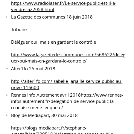
https://www.radiolaser.fr/Le-service-public-est-il-a-
vendre_a22058.html
La Gazette des communes 18 juin 2018
Tribune
Déléguer oui, mais en gardant le contrôle
http://www.lagazettedescommunes.com/568622/deleg
uer-oui-mais-en-gardant-le-controle/
Alter1fo 25 mai 2018
http://alter1fo.com/isabelle-jarjaille-service-public-au-
prive-116600
Rennes Info Autrement avril 2018https://www.rennes-
infos-autrement.fr/delegation-de-service-public-la-
rennaise-mene-lenquete/
Blog de Mediapart, 30 mai 2018
https://blogs.mediapart.fr/stephane-
ortega/blog/300518/delegation-de-service-public-