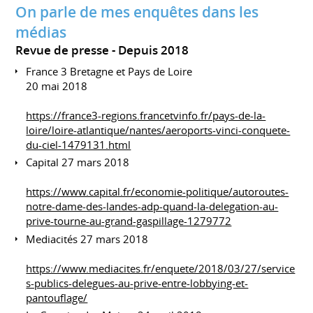
On parle de mes enquêtes dans les
médias
Revue de presse
Depuis 2018
France 3 Bretagne et Pays de Loire
20 mai 2018
https://france3-regions.francetvinfo.fr/pays-de-la-
loire/loire-atlantique/nantes/aeroports-vinci-conquete-
du-ciel-1479131.html
Capital 27 mars 2018
https://www.capital.fr/economie-politique/autoroutes-
notre-dame-des-landes-adp-quand-la-delegation-au-
prive-tourne-au-grand-gaspillage-1279772
Mediacités 27 mars 2018
https://www.mediacites.fr/enquete/2018/03/27/service
s-publics-delegues-au-prive-entre-lobbying-et-
pantouflage/