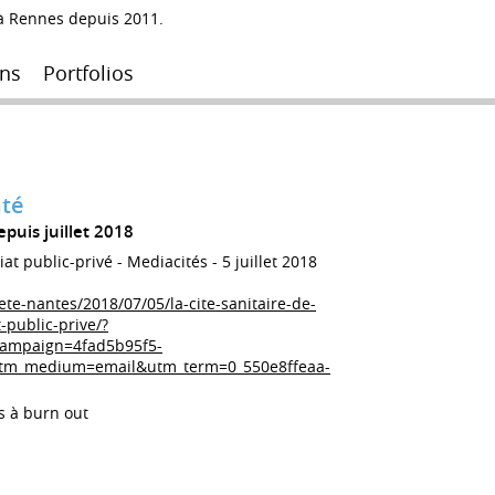
 à Rennes depuis 2011.
ns
Portfolios
nté
epuis juillet 2018
at public-privé - Mediacités - 5 juillet 2018
te-nantes/2018/07/05/la-cite-sanitaire-de-
-public-prive/?
ampaign=4fad5b95f5-
tm_medium=email&utm_term=0_550e8ffeaa-
s à burn out