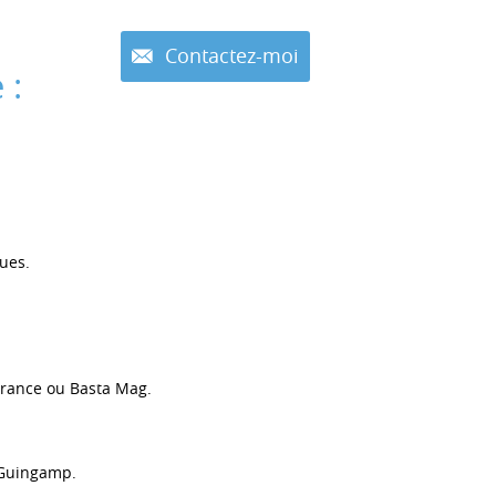
Contactez-moi
 :
ques.
France ou Basta Mag.
e Guingamp.