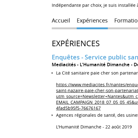
Indépendante par choix, je suis installée
Accueil
Expériences
Formatio
EXPÉRIENCES
Enquêtes - Service public sa
Mediacités - L'Humanité Dimanche
D
La Cité sanitaire paie cher son partenari
https://www.mediacites.fr/nantes/enque
saint-nazaire-paie-cher-son-partenariat
utm_source=Newsletter+Nantes&utm_c
EMAIL_CAMPAIGN_2018_07_05_05_45&u
4fad5b95f5-76676167
Agences régionales de santé, des usine
L'Humanité Dimanche - 22 août 2019